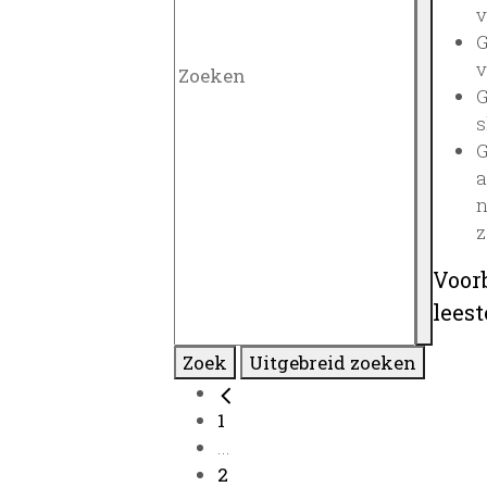
v
G
v
G
s
G
a
n
z
Voor
lees
Zoek
Uitgebreid zoeken
1
...
2