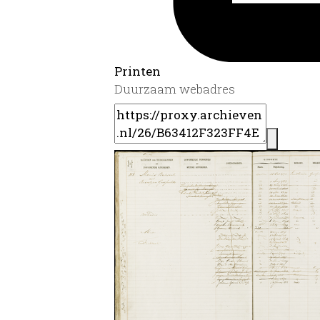
Printen
Duurzaam webadres