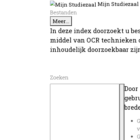
Mijn Studiezaal
Bestanden
Meer...
In deze index doorzoekt u be
middel van OCR technieken o
inhoudelijk doorzoekbaar zij
Zoeken
Door
gebru
brede
G
v
G