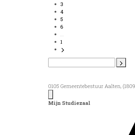
3
4
5
6
...
1
0105 Gemeentebestuur Aalten, (1809)
Mijn Studiezaal