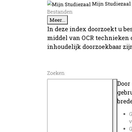
Mijn Studiezaal
Bestanden
Meer...
In deze index doorzoekt u be
middel van OCR technieken o
inhoudelijk doorzoekbaar zij
Zoeken
Door
gebru
brede
G
v
G