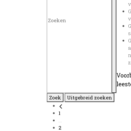
v
G
v
G
s
G
a
n
z
Voor
lees
Zoek
Uitgebreid zoeken
1
...
2