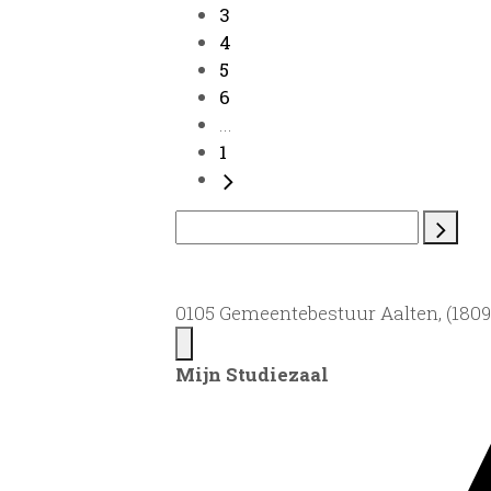
3
4
5
6
...
1
0105 Gemeentebestuur Aalten, (1809)
Mijn Studiezaal