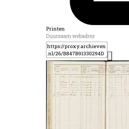
Printen
Duurzaam webadres