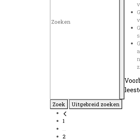
v
G
v
G
s
G
a
n
z
Voor
lees
Zoek
Uitgebreid zoeken
1
...
2