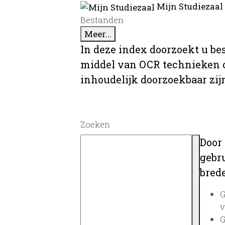
Mijn Studiezaal
Bestanden
Meer...
In deze index doorzoekt u be
middel van OCR technieken o
inhoudelijk doorzoekbaar zij
Zoeken
Door
gebru
brede
G
v
G