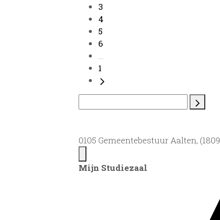
3
4
5
6
...
1
0105 Gemeentebestuur Aalten, (1809)
Mijn Studiezaal