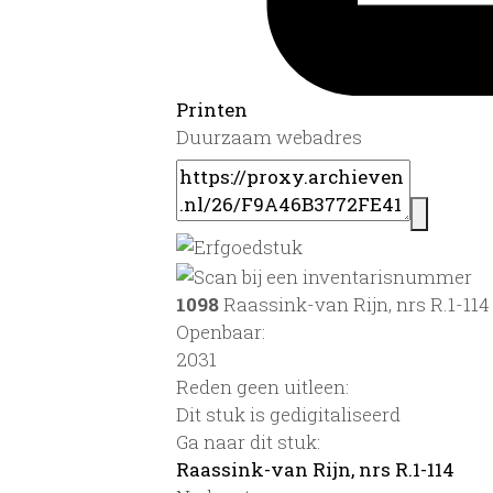
Printen
Duurzaam webadres
1098
Raassink-van Rijn, nrs R.1-114
Openbaar:
2031
Reden geen uitleen:
Dit stuk is gedigitaliseerd
Ga naar dit stuk:
Raassink-van Rijn, nrs R.1-114