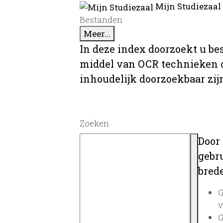
Mijn Studiezaal
Bestanden
Meer...
In deze index doorzoekt u be
middel van OCR technieken o
inhoudelijk doorzoekbaar zij
Zoeken
Door
gebru
brede
G
v
G