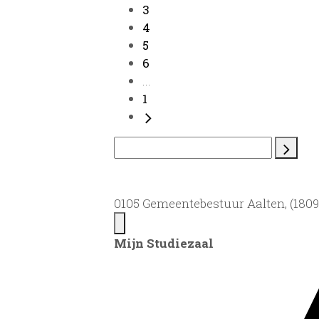
3
4
5
6
...
1
0105 Gemeentebestuur Aalten, (1809)
Mijn Studiezaal