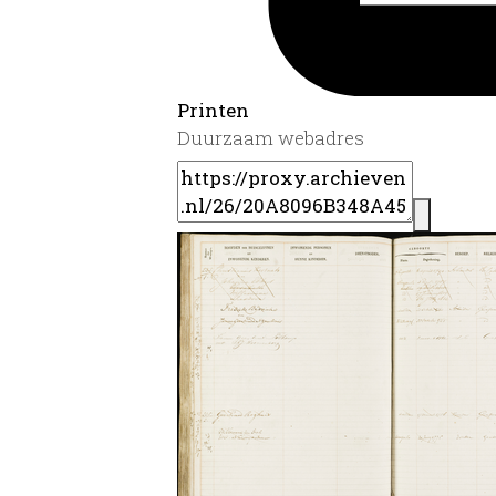
Printen
Duurzaam webadres