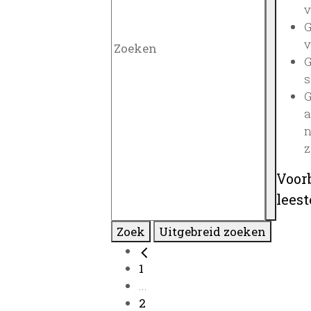
v
G
v
G
s
G
a
n
z
Voor
lees
Zoek
Uitgebreid zoeken
1
...
2