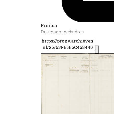
Printen
Duurzaam webadres