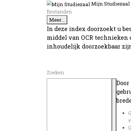
Mijn Studiezaal
Bestanden
Meer...
In deze index doorzoekt u be
middel van OCR technieken o
inhoudelijk doorzoekbaar zij
Zoeken
Door
gebru
brede
G
v
G