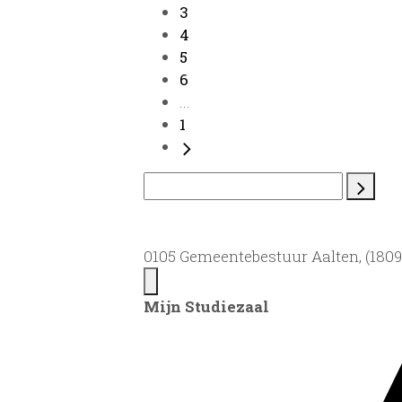
3
4
5
6
...
1
0105 Gemeentebestuur Aalten, (1809)
Mijn Studiezaal