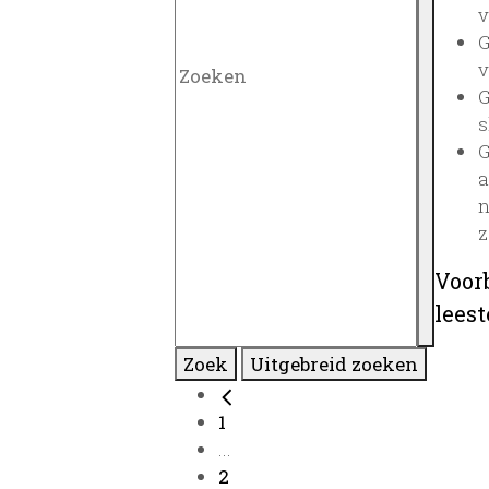
v
G
v
G
s
G
a
n
z
Voor
lees
Zoek
Uitgebreid zoeken
1
...
2