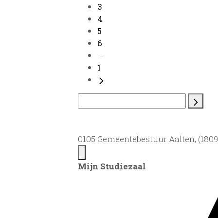
3
4
5
6
...
1
0105 Gemeentebestuur Aalten, (1809)
Mijn Studiezaal