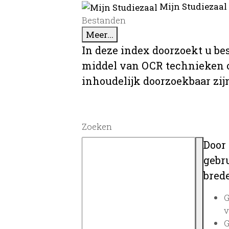
Mijn Studiezaal
Bestanden
Meer...
In deze index doorzoekt u be
middel van OCR technieken o
inhoudelijk doorzoekbaar zij
Zoeken
Door
gebru
brede
G
v
G