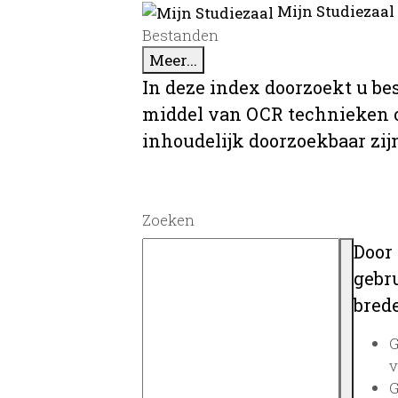
Mijn Studiezaal
Bestanden
Meer...
In deze index doorzoekt u be
middel van OCR technieken o
inhoudelijk doorzoekbaar zij
Zoeken
Door
gebru
brede
G
v
G