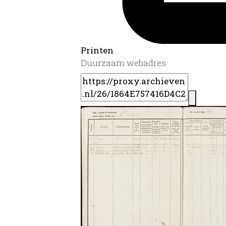
Printen
Duurzaam webadres