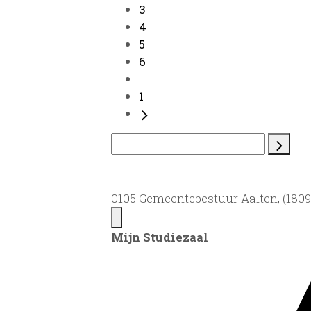
3
4
5
6
...
1
0105 Gemeentebestuur Aalten, (1809)
Mijn Studiezaal