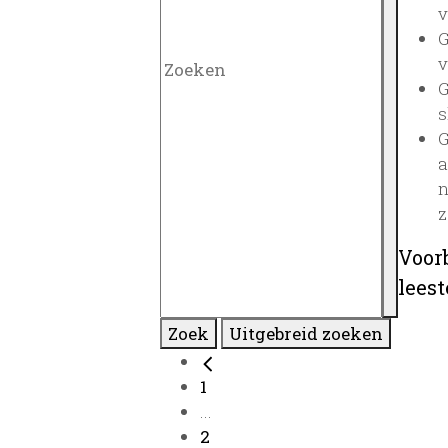
v
G
v
G
s
G
a
n
z
Voor
lees
Zoek
Uitgebreid zoeken
1
...
2