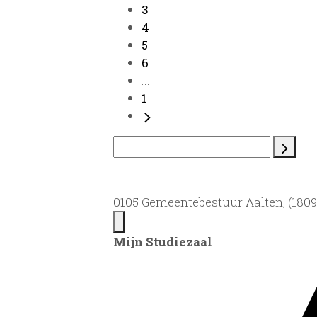
3
4
5
6
...
1
0105 Gemeentebestuur Aalten, (1809)
Mijn Studiezaal