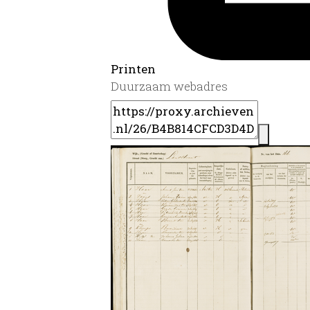
Printen
Duurzaam webadres