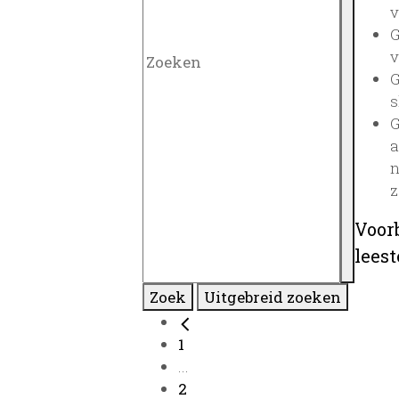
v
G
v
G
s
G
a
n
z
Voor
lees
Zoek
Uitgebreid zoeken
1
...
2