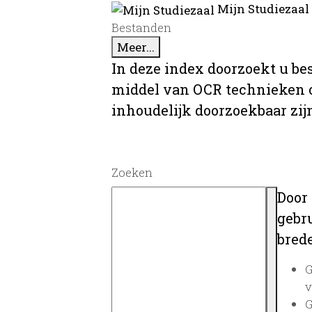
Mijn Studiezaal
Bestanden
Meer...
In deze index doorzoekt u be
middel van OCR technieken o
inhoudelijk doorzoekbaar zij
Zoeken
Door
gebru
brede
G
v
G