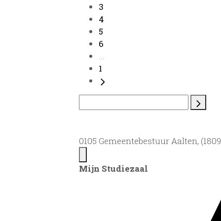
3
4
5
6
...
1
0105 Gemeentebestuur Aalten, (1809)
Mijn Studiezaal