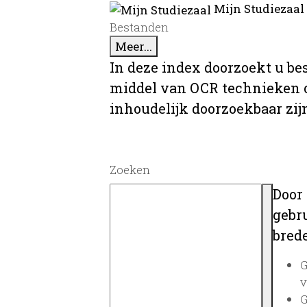
Mijn Studiezaal
Bestanden
Meer...
In deze index doorzoekt u be
middel van OCR technieken o
inhoudelijk doorzoekbaar zij
Zoeken
Door
gebru
brede
G
v
G