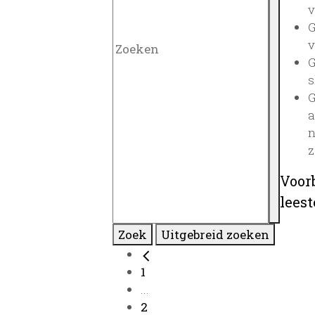
v
G
v
G
s
G
a
n
z
Voor
lees
Zoek
Uitgebreid zoeken
1
...
2