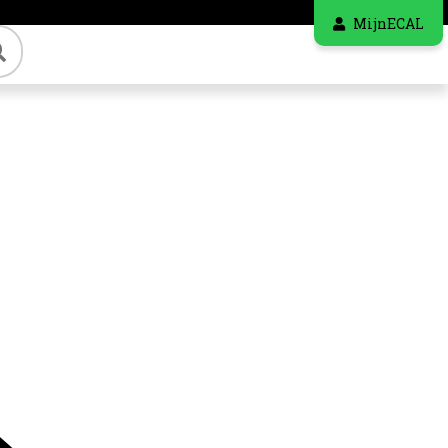
MijnECAL
Zoeken