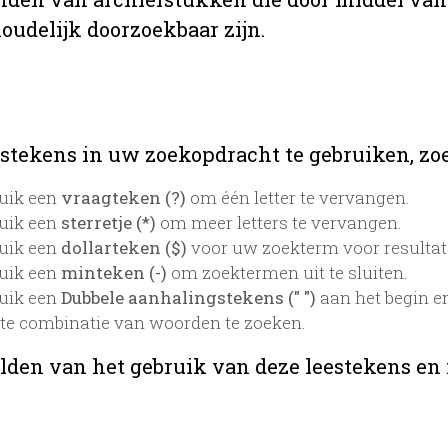
oudelijk doorzoekbaar zijn.
stekens in uw zoekopdracht te gebruiken, zoek
uik een
vraagteken (?)
om één letter te vervangen.
uik een
sterretje (*)
om meer letters te vervangen.
uik een
dollarteken ($)
voor uw zoekterm voor resultaten
uik een
minteken (-)
om zoektermen uit te sluiten.
uik een
Dubbele aanhalingstekens (" ")
aan het begin e
te combinatie van woorden te zoeken.
lden van het gebruik van deze leestekens en