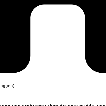
loggen)
anden van archiefstukken die door middel van