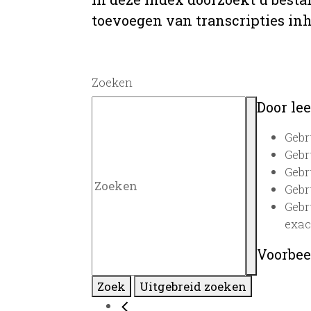
toevoegen van transcripties inh
Zoeken
Door lee
Gebr
Gebr
Gebr
Gebr
Gebr
exac
Voorbee
Zoek
Uitgebreid zoeken