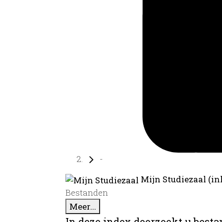
-
Mijn Studiezaal (in
Bestanden
Meer...
In deze index doorzoekt u best