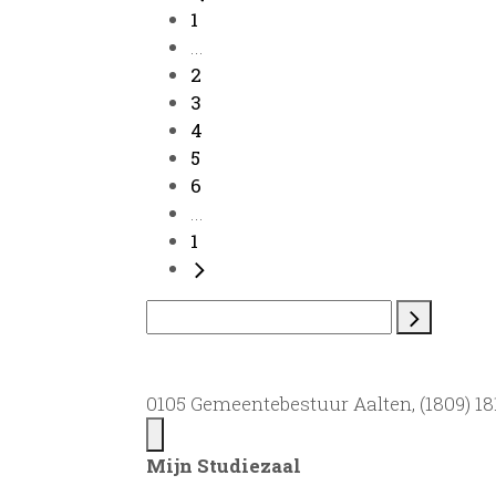
1
...
2
3
4
5
6
...
1
0105 Gemeentebestuur Aalten, (1809) 181
Mijn Studiezaal