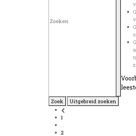
v
G
v
G
s
G
a
n
z
Voor
lees
Zoek
Uitgebreid zoeken
1
...
2