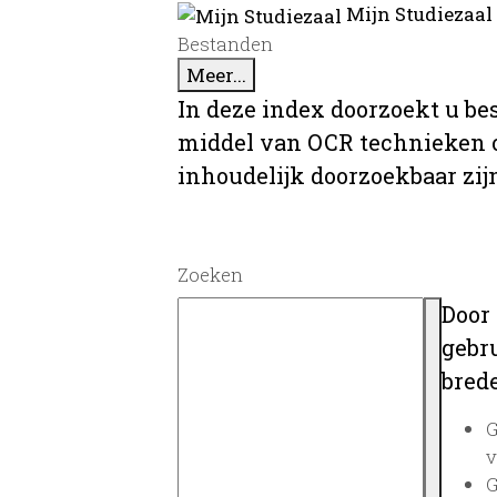
Mijn Studiezaal
Bestanden
Meer...
In deze index doorzoekt u be
middel van OCR technieken o
inhoudelijk doorzoekbaar zij
Zoeken
Door
gebru
brede
G
v
G