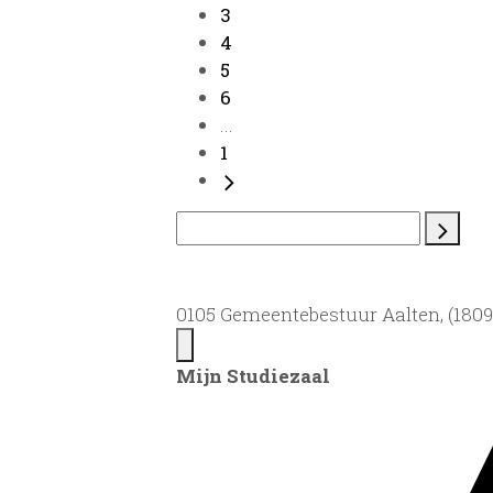
3
4
5
6
...
1
0105 Gemeentebestuur Aalten, (1809)
Mijn Studiezaal