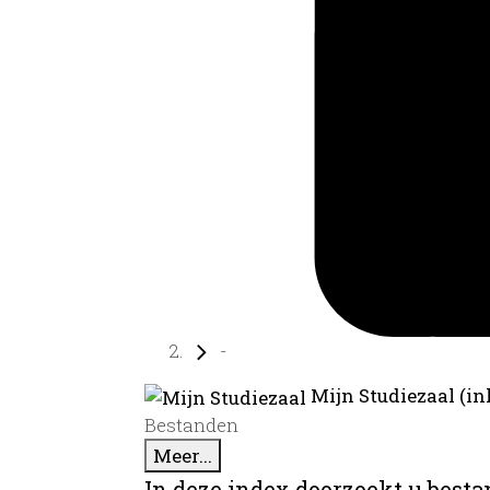
-
Mijn Studiezaal (in
Bestanden
Meer...
In deze index doorzoekt u best