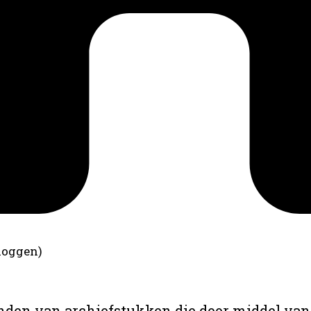
loggen)
anden van archiefstukken die door middel van