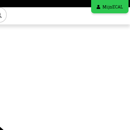
MijnECAL
Zoeken