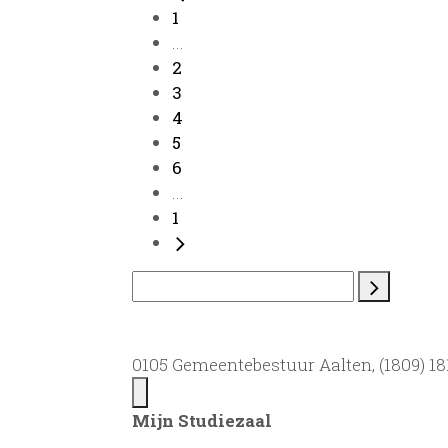
1
...
2
3
4
5
6
...
1
0105 Gemeentebestuur Aalten, (1809) 181
Mijn Studiezaal