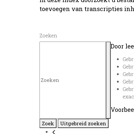
toevoegen van transcripties inh
Zoeken
Door lee
Gebr
Gebr
Gebr
Gebr
Gebr
exac
Voorbee
Zoek
Uitgebreid zoeken