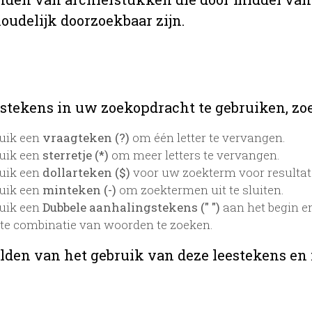
oudelijk doorzoekbaar zijn.
stekens in uw zoekopdracht te gebruiken, zoek
uik een
vraagteken (?)
om één letter te vervangen.
uik een
sterretje (*)
om meer letters te vervangen.
uik een
dollarteken ($)
voor uw zoekterm voor resultaten
uik een
minteken (-)
om zoektermen uit te sluiten.
uik een
Dubbele aanhalingstekens (" ")
aan het begin e
te combinatie van woorden te zoeken.
lden van het gebruik van deze leestekens en