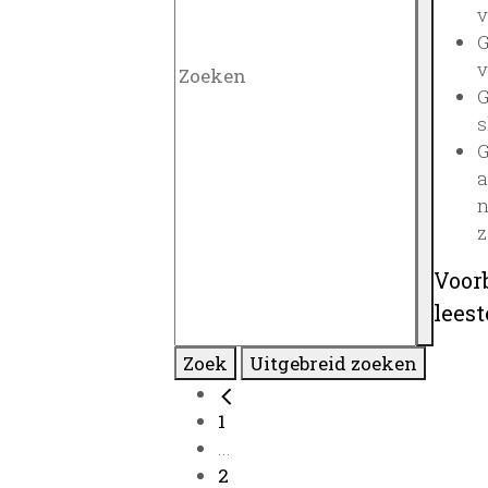
v
G
v
G
s
G
a
n
z
Voor
lees
Zoek
Uitgebreid zoeken
1
...
2