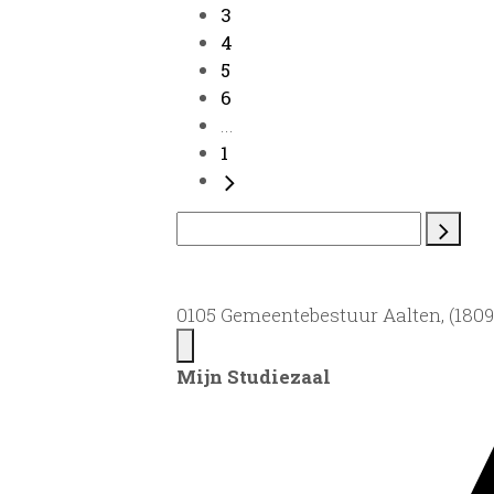
3
4
5
6
...
1
0105 Gemeentebestuur Aalten, (1809)
Mijn Studiezaal