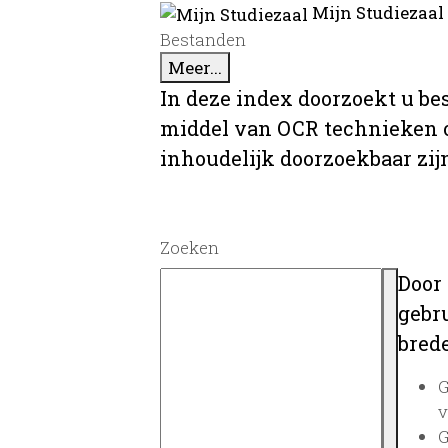
Mijn Studiezaal
Bestanden
Meer...
In deze index doorzoekt u be
middel van OCR technieken o
inhoudelijk doorzoekbaar zij
Zoeken
Door
gebru
brede
G
v
G