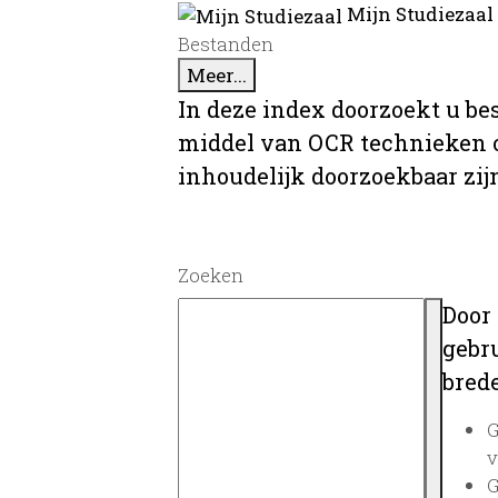
Mijn Studiezaal
Bestanden
Meer...
In deze index doorzoekt u be
middel van OCR technieken o
inhoudelijk doorzoekbaar zij
Zoeken
Door
gebru
brede
G
v
G