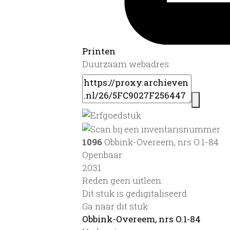
Printen
Duurzaam webadres
1096
Obbink-Overeem, nrs O.1-84
Openbaar:
2031
Reden geen uitleen:
Dit stuk is gedigitaliseerd
Ga naar dit stuk:
Obbink-Overeem, nrs O.1-84