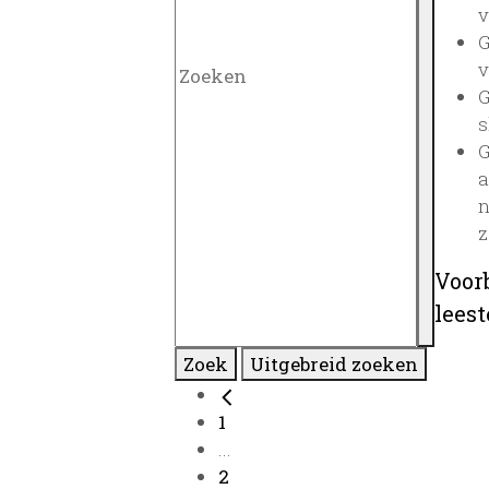
v
G
v
G
s
G
a
n
z
Voor
lees
Zoek
Uitgebreid zoeken
1
...
2