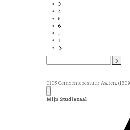
3
4
5
6
...
1
0105 Gemeentebestuur Aalten, (1809)
Mijn Studiezaal