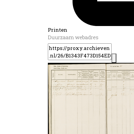
Printen
Duurzaam webadres