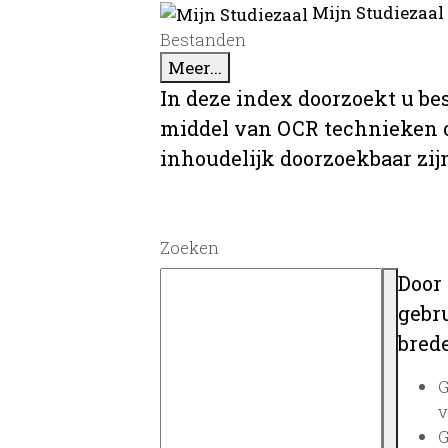
Mijn Studiezaal
Bestanden
Meer...
In deze index doorzoekt u be
middel van OCR technieken o
inhoudelijk doorzoekbaar zij
Zoeken
Door
gebru
brede
G
v
G