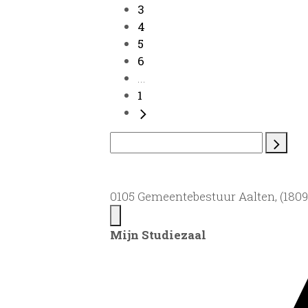
3
4
5
6
...
1
0105 Gemeentebestuur Aalten, (1809)
Mijn Studiezaal