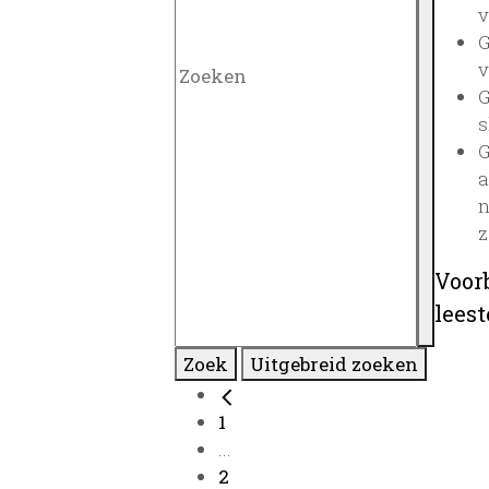
v
G
v
G
s
G
a
n
z
Voor
lees
Zoek
Uitgebreid zoeken
1
...
2