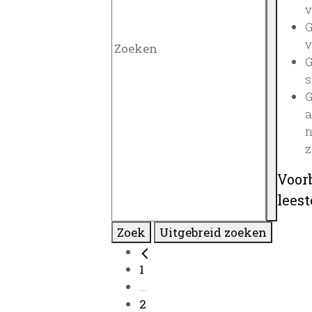
v
G
v
G
s
G
a
n
z
Voor
lees
Zoek
Uitgebreid zoeken
1
...
2