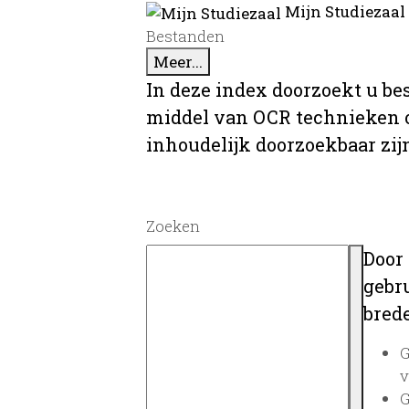
Mijn Studiezaal
Bestanden
Meer...
In deze index doorzoekt u be
middel van OCR technieken o
inhoudelijk doorzoekbaar zij
Zoeken
Door
gebru
brede
G
v
G