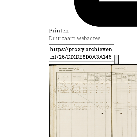
Printen
Duurzaam webadres