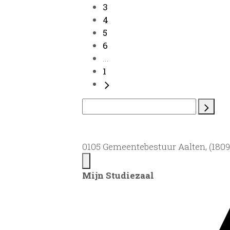
3
4
5
6
...
1
0105 Gemeentebestuur Aalten, (1809)
Mijn Studiezaal