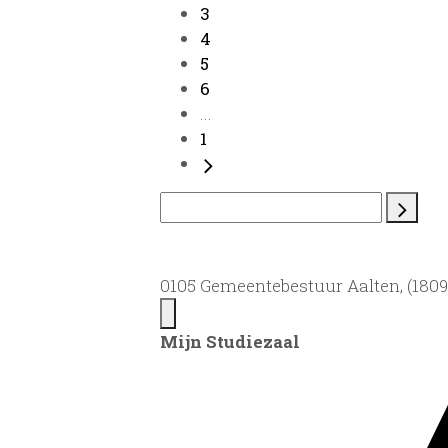
3
4
5
6
...
1
0105 Gemeentebestuur Aalten, (1809)
Mijn Studiezaal