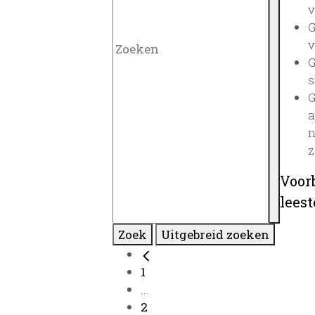
v
G
v
G
s
G
a
n
z
Voor
lees
Zoek
Uitgebreid zoeken
1
...
2