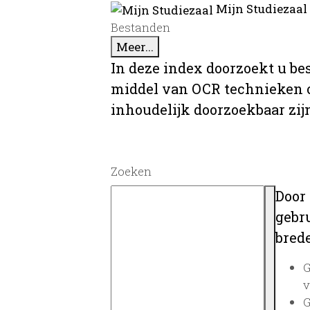
Mijn Studiezaal
Bestanden
Meer...
In deze index doorzoekt u be
middel van OCR technieken o
inhoudelijk doorzoekbaar zij
Zoeken
Door
gebru
brede
G
v
G