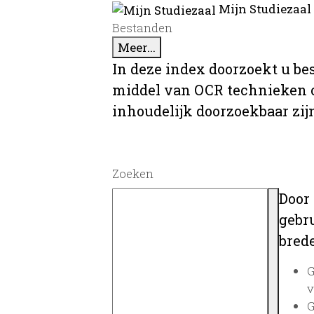
Mijn Studiezaal
Bestanden
Meer...
In deze index doorzoekt u be
middel van OCR technieken o
inhoudelijk doorzoekbaar zij
Zoeken
Door
gebru
brede
G
v
G