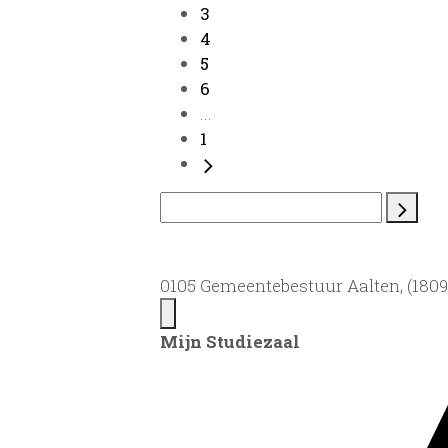
3
4
5
6
...
1
0105 Gemeentebestuur Aalten, (1809)
Mijn Studiezaal