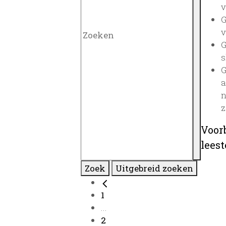
v
G
v
G
s
G
a
n
z
Voor
lees
Zoek
Uitgebreid zoeken
1
...
2