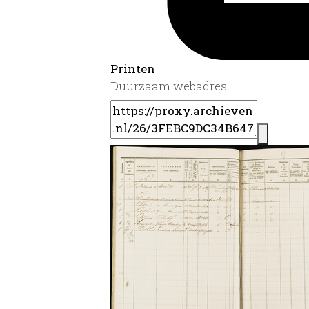
Printen
Duurzaam webadres