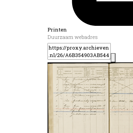
Printen
Duurzaam webadres