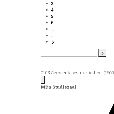
3
4
5
6
...
1
0105 Gemeentebestuur Aalten, (1809)
Mijn Studiezaal