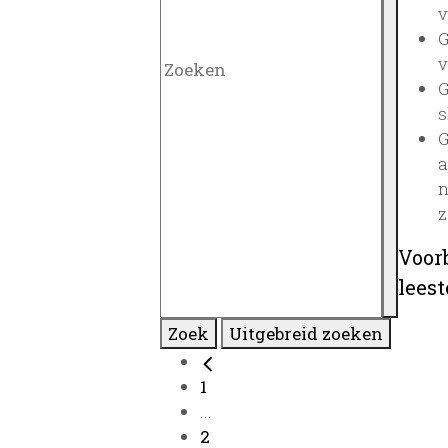
v
G
v
G
s
G
a
n
z
Voor
lees
Zoek
Uitgebreid zoeken
1
...
2