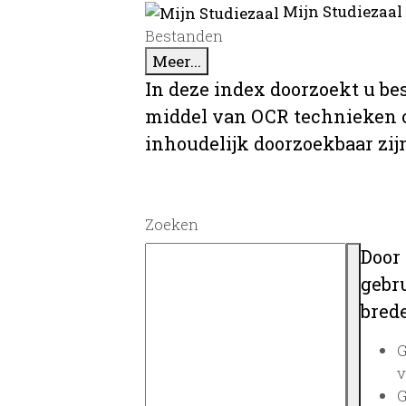
Mijn Studiezaal
Bestanden
Meer...
In deze index doorzoekt u be
middel van OCR technieken o
inhoudelijk doorzoekbaar zij
Zoeken
Door
gebru
brede
G
v
G