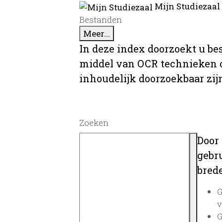
Mijn Studiezaal
Bestanden
Meer...
In deze index doorzoekt u be
middel van OCR technieken o
inhoudelijk doorzoekbaar zij
Zoeken
Door
gebru
brede
G
v
G