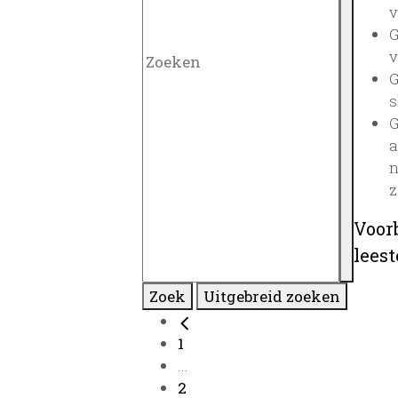
v
G
v
G
s
G
a
n
z
Voor
lees
Zoek
Uitgebreid zoeken
1
...
2