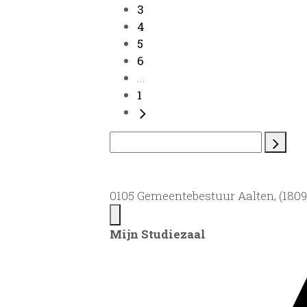
3
4
5
6
...
1
0105 Gemeentebestuur Aalten, (1809)
Mijn Studiezaal