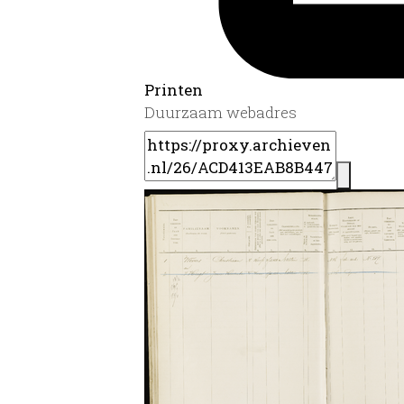
Printen
Duurzaam webadres