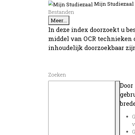
Mijn Studiezaal
Bestanden
Meer...
In deze index doorzoekt u be
middel van OCR technieken o
inhoudelijk doorzoekbaar zij
Zoeken
Door
gebru
brede
G
v
G