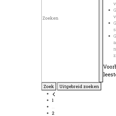
v
G
v
G
s
G
a
n
z
Voor
lees
Zoek
Uitgebreid zoeken
1
...
2