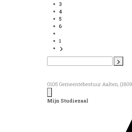
3
4
5
6
...
1
0105 Gemeentebestuur Aalten, (1809)
Mijn Studiezaal