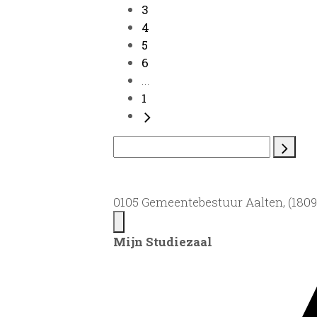
3
4
5
6
...
1
0105 Gemeentebestuur Aalten, (1809)
Mijn Studiezaal