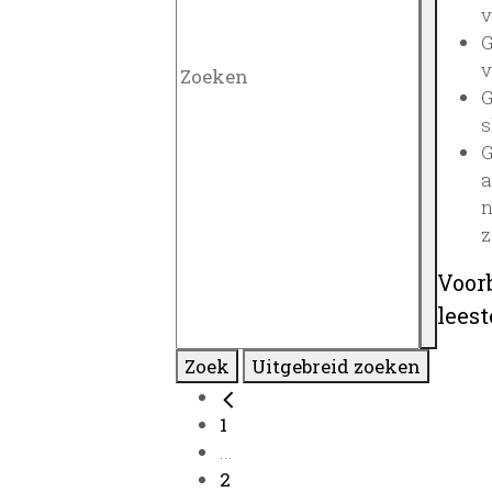
v
G
v
G
s
G
a
n
z
Voor
lees
Zoek
Uitgebreid zoeken
1
...
2