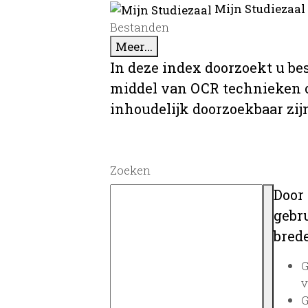
Mijn Studiezaal
Bestanden
Meer...
In deze index doorzoekt u be
middel van OCR technieken o
inhoudelijk doorzoekbaar zij
Zoeken
Door
gebru
brede
G
v
G