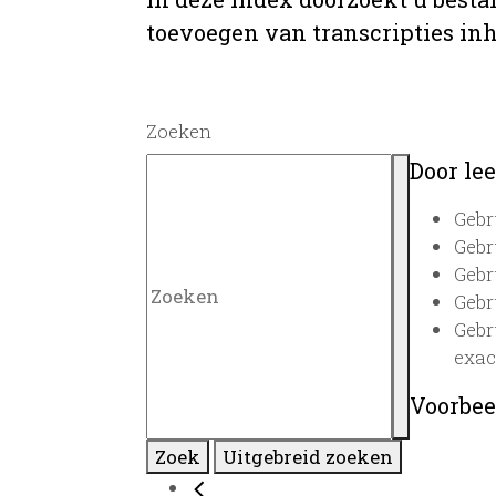
toevoegen van transcripties inh
Zoeken
Door lee
Gebr
Gebr
Gebr
Gebr
Gebr
exac
Voorbee
Zoek
Uitgebreid zoeken