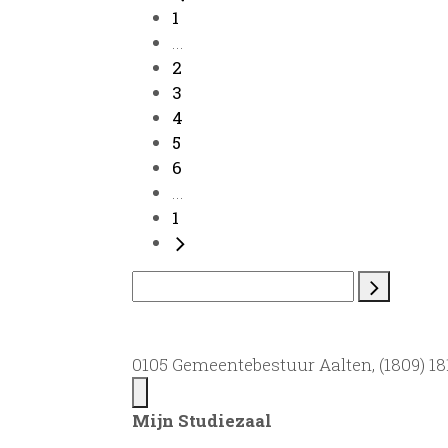
1
...
2
3
4
5
6
...
1
0105 Gemeentebestuur Aalten, (1809) 181
Mijn Studiezaal