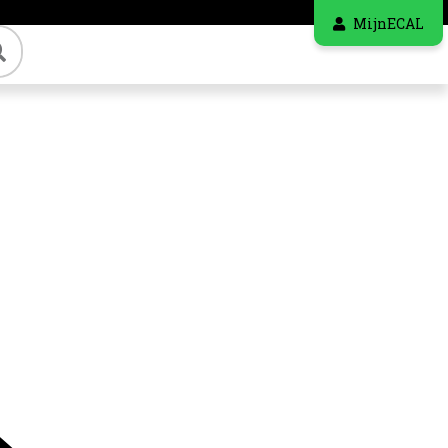
MijnECAL
Zoeken