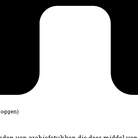
loggen)
anden van archiefstukken die door middel van