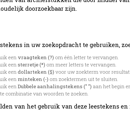
oudelijk doorzoekbaar zijn.
stekens in uw zoekopdracht te gebruiken, zoek
uik een
vraagteken (?)
om één letter te vervangen.
uik een
sterretje (*)
om meer letters te vervangen.
uik een
dollarteken ($)
voor uw zoekterm voor resultaten
uik een
minteken (-)
om zoektermen uit te sluiten.
uik een
Dubbele aanhalingstekens (" ")
aan het begin e
te combinatie van woorden te zoeken.
lden van het gebruik van deze leestekens en