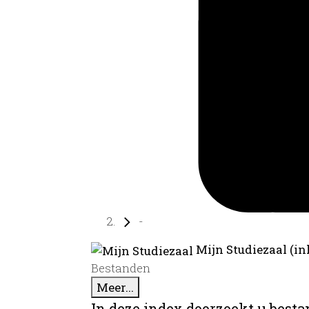
-
Mijn Studiezaal (in
Bestanden
Meer...
In deze index doorzoekt u best