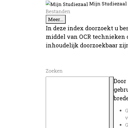
Mijn Studiezaal
Bestanden
Meer...
In deze index doorzoekt u be
middel van OCR technieken o
inhoudelijk doorzoekbaar zij
Zoeken
Door
gebru
brede
G
v
G