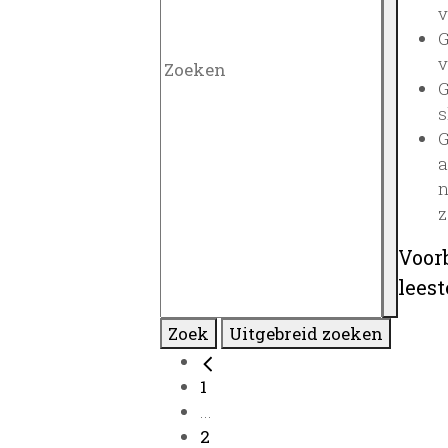
v
G
v
G
s
G
a
n
z
Voor
lees
Zoek
Uitgebreid zoeken
1
...
2