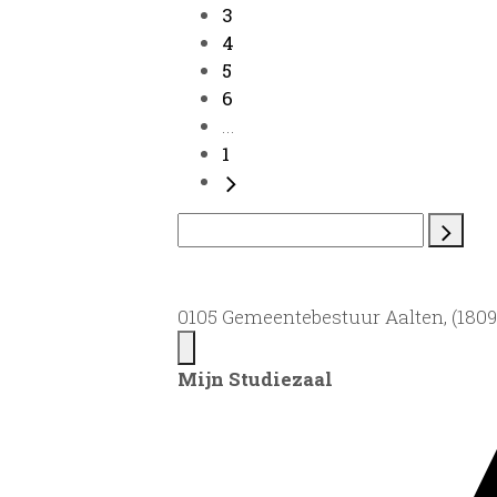
3
4
5
6
...
1
0105 Gemeentebestuur Aalten, (1809)
Mijn Studiezaal