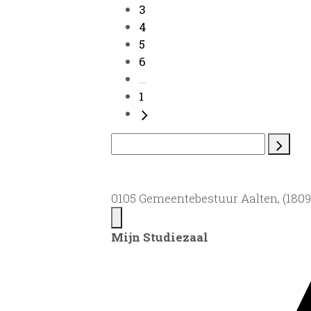
3
4
5
6
...
1
0105 Gemeentebestuur Aalten, (1809)
Mijn Studiezaal