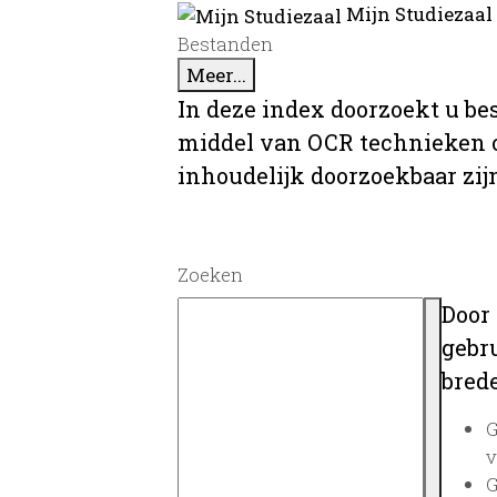
Mijn Studiezaal
Bestanden
Meer...
In deze index doorzoekt u be
middel van OCR technieken o
inhoudelijk doorzoekbaar zij
Zoeken
Door
gebru
brede
G
v
G