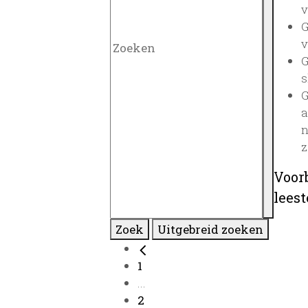
v
G
v
G
s
G
a
n
z
Voor
lees
Zoek
Uitgebreid zoeken
1
...
2