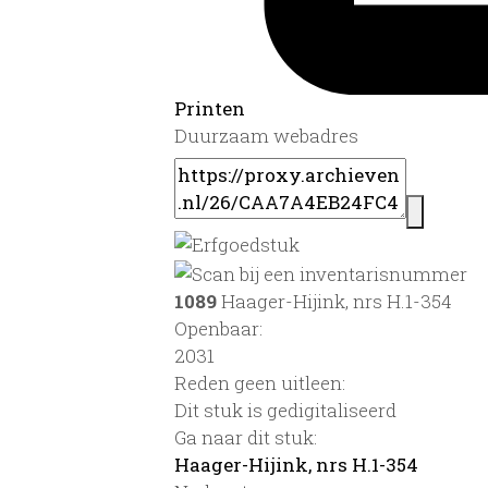
Printen
Duurzaam webadres
1089
Haager-Hijink, nrs H.1-354
Openbaar:
2031
Reden geen uitleen:
Dit stuk is gedigitaliseerd
Ga naar dit stuk:
Haager-Hijink, nrs H.1-354