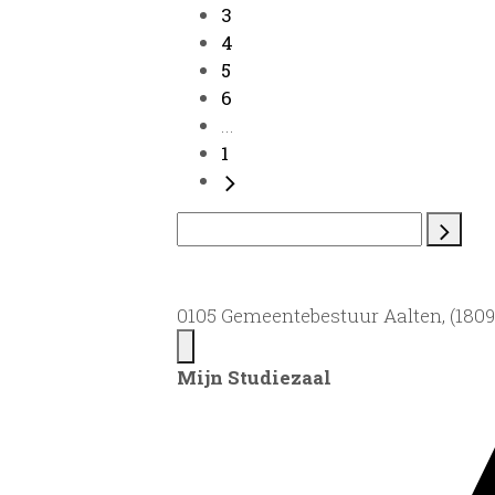
3
4
5
6
...
1
0105 Gemeentebestuur Aalten, (1809)
Mijn Studiezaal