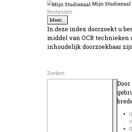
Mijn Studiezaal
Bestanden
Meer...
In deze index doorzoekt u be
middel van OCR technieken o
inhoudelijk doorzoekbaar zij
Zoeken
Door
gebru
brede
G
v
G