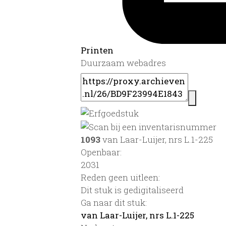
Printen
Duurzaam webadres
1093
van Laar-Luijer, nrs L.1-225
Openbaar:
2031
Reden geen uitleen:
Dit stuk is gedigitaliseerd
Ga naar dit stuk:
van Laar-Luijer, nrs L.1-225