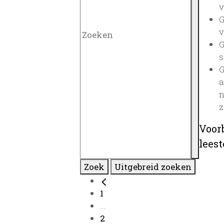
v
G
v
G
s
G
a
n
z
Voor
lees
Zoek
Uitgebreid zoeken
1
...
2