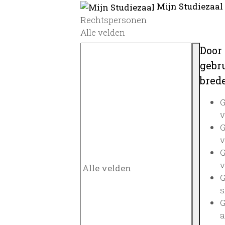
Mijn Studiezaal
Rechtspersonen
Alle velden
Door
gebru
brede
G
v
G
v
G
v
G
s
G
a