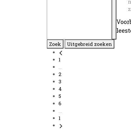
n
z
Voor
lees
Zoek
Uitgebreid zoeken
1
...
2
3
4
5
6
...
1