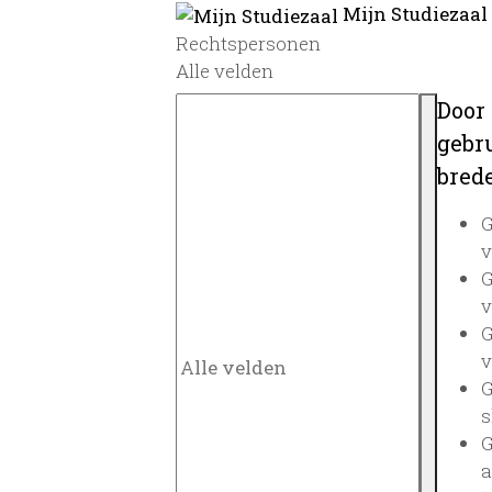
Mijn Studiezaal
Rechtspersonen
Alle velden
Door
gebru
brede
G
v
G
v
G
v
G
s
G
a