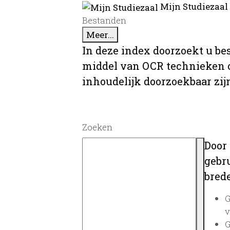
Mijn Studiezaal
Bestanden
Meer...
In deze index doorzoekt u be
middel van OCR technieken o
inhoudelijk doorzoekbaar zij
Zoeken
Door
gebru
brede
G
v
G