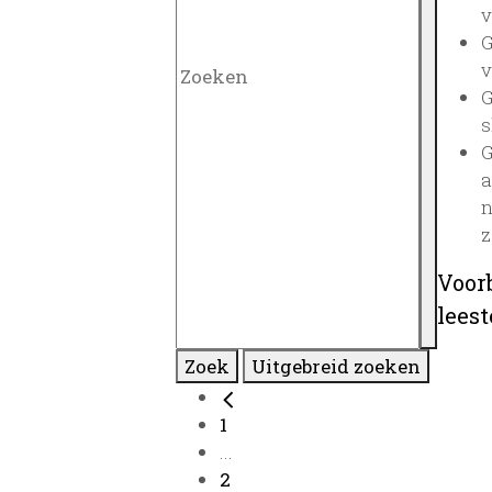
v
G
v
G
s
G
a
n
z
Voor
lees
Zoek
Uitgebreid zoeken
1
...
2