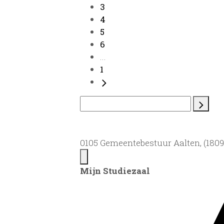
3
4
5
6
...
1
0105 Gemeentebestuur Aalten, (1809)
Mijn Studiezaal