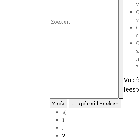
v
G
v
G
s
G
a
n
z
Voor
lees
Zoek
Uitgebreid zoeken
1
...
2