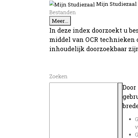
Mijn Studiezaal
Bestanden
Meer...
In deze index doorzoekt u be
middel van OCR technieken o
inhoudelijk doorzoekbaar zij
Zoeken
Door
gebru
brede
G
v
G