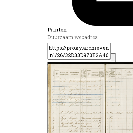
Printen
Duurzaam webadres