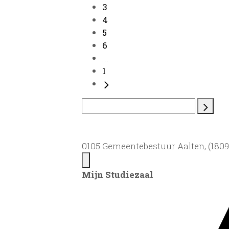
3
4
5
6
...
1
0105 Gemeentebestuur Aalten, (1809)
Mijn Studiezaal