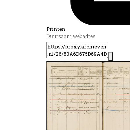
Printen
Duurzaam webadres