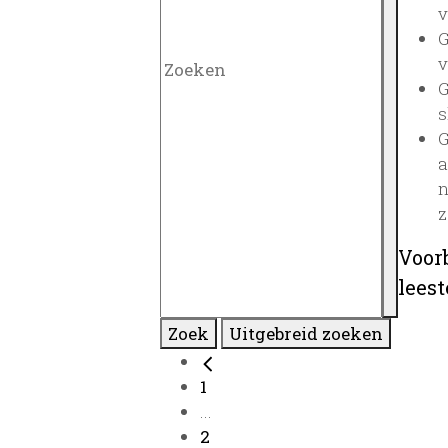
v
G
v
G
s
G
a
n
z
Voor
lees
Zoek
Uitgebreid zoeken
1
...
2