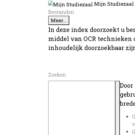
Mijn Studiezaal
Bestanden
Meer...
In deze index doorzoekt u be
middel van OCR technieken o
inhoudelijk doorzoekbaar zij
Zoeken
Door
gebru
brede
G
v
G