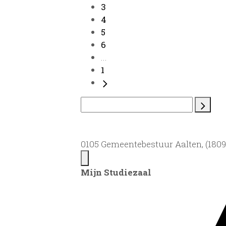
3
4
5
6
...
1
0105 Gemeentebestuur Aalten, (1809)
Mijn Studiezaal