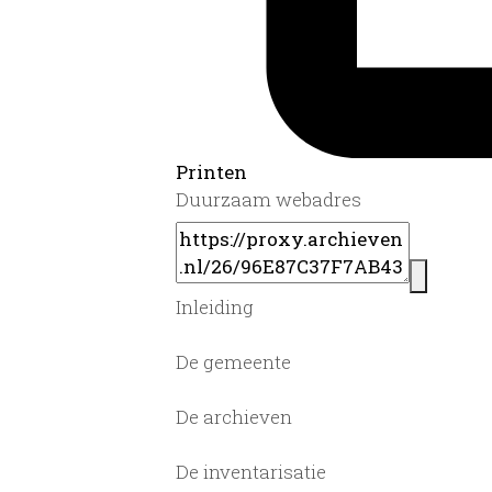
Printen
Duurzaam webadres
Inleiding
De gemeente
De archieven
De inventarisatie