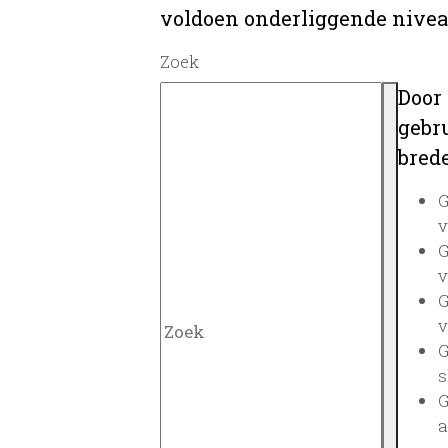
voldoen onderliggende nivea
Zoek
Door
gebru
brede
G
v
G
v
G
v
G
s
G
a