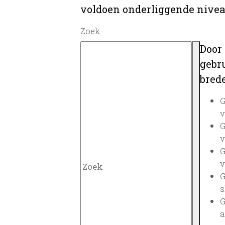
voldoen onderliggende nivea
Zoek
Door
gebru
brede
G
v
G
v
G
v
G
s
G
a