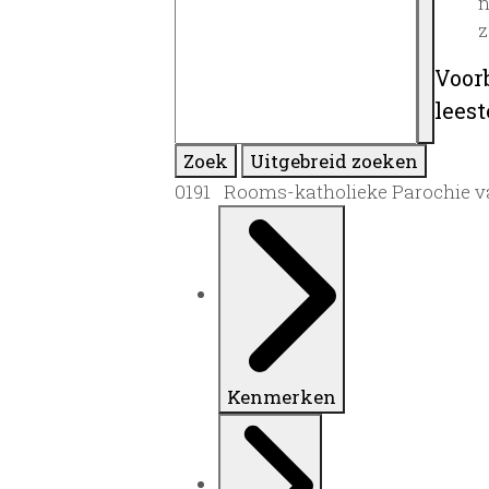
n
z
Voor
lees
Zoek
Uitgebreid zoeken
0191 Rooms-katholieke Parochie van
Kenmerken