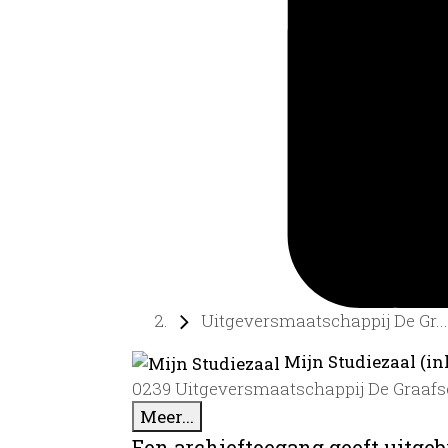
Uitgeversmaatschappij De Gr...
Mijn Studiezaal (in
0239 Uitgeversmaatschappij De Graafsch
Meer...
Een archieftoegang geeft uitgeb