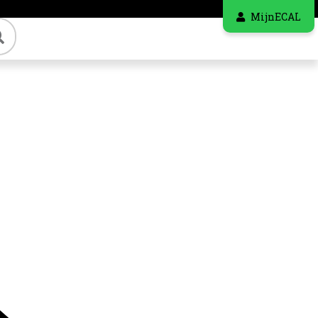
MijnECAL
Zoeken