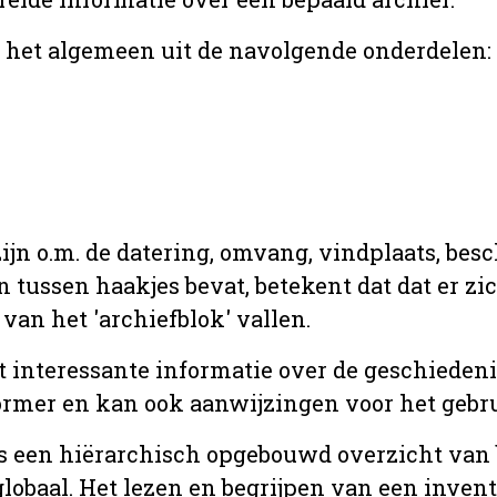
r het algemeen uit de navolgende onderdelen:
jn o.m. de datering, omvang, vindplaats, bes
en tussen haakjes bevat, betekent dat dat er z
van het 'archiefblok' vallen.
t interessante informatie over de geschiedeni
rmer en kan ook aanwijzingen voor het gebru
t is een hiërarchisch opgebouwd overzicht va
globaal. Het lezen en begrijpen van een inven