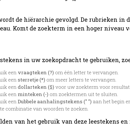
 wordt de hiërarchie gevolgd. De rubrieken in 
veau. Komt de zoekterm in een hoger niveau 
stekens in uw zoekopdracht te gebruiken, zoek
uik een
vraagteken (?)
om één letter te vervangen.
uik een
sterretje (*)
om meer letters te vervangen.
uik een
dollarteken ($)
voor uw zoekterm voor resultaten
uik een
minteken (-)
om zoektermen uit te sluiten.
uik een
Dubbele aanhalingstekens (" ")
aan het begin e
te combinatie van woorden te zoeken.
lden van het gebruik van deze leestekens en