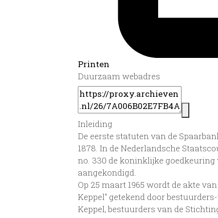
Printen
Duurzaam webadres
Inleiding
De eerste statuten van de Spaarban
1878. In de Nederlandsche Staatscou
no. 330 de koninklijke goedkeuring
aangekondigd.
Op 25 maart 1965 wordt de akte van
Keppel" getekend door bestuurders
Keppel, bestuurders van de Stichti