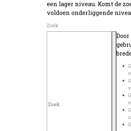
een lager niveau. Komt de zo
voldoen onderliggende nivea
Zoek
Door
gebru
brede
G
v
G
v
G
v
G
s
G