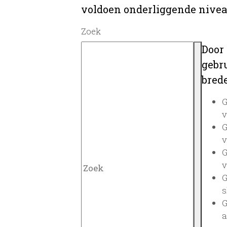
voldoen onderliggende nivea
Zoek
Door
gebru
brede
G
v
G
v
G
v
G
s
G
a