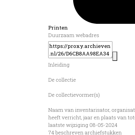
Printen
Duurzaam webadres
Inleiding
De collectie
De collectievormer(s)
Naam van inventarisator, organisat
heeft verricht, jaar en plaats van 
laatste wijziging 08-05-2024
74 beschreven archiefstukken