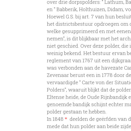
over drie dorpspolders: " Lathum, B
en " Babberik, Holthuizen, Didam, v
Hoewel G.S. bij art. 7 van hun beslu
het districtsbestuur opdroegen om 
welke gesupprimeerd en met eenen 
nemen", is dit blijkbaar met het arc
niet geschied. Over deze polder, die 
weinig bekend. Het bestuur ervan b
reglement van 1767 uit een dijkgraa
was verbonden aan de havezate Ca
Zevenaar berust een in 1778 door de
vervaardigde " Carte von der Situa
Polders", waaruit blijkt dat de pol
Eltense heide, de Oude Rijnbandijk
genoemde bandijk schijnt echter m
polder gestaan te hebben.
In 1848
*
deelden de geërfden van 
mede dat hun polder aan beide zijde