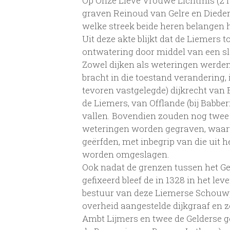
Op Onze Lieve Vrouwe Lichtmis (2 fe
graven Reinoud van Gelre en Diederi
welke streek beide heren belangen 
Uit deze akte blijkt dat de Liemers t
ontwatering door middel van een slu
Zowel dijken als weteringen werden
bracht in die toestand verandering, 
tevoren vastgelegde) dijkrecht van
de Liemers, van Offlande (bij Babber
vallen. Bovendien zouden nog twee
weteringen worden gegraven, waar
geërfden, met inbegrip van die uit 
worden omgeslagen.
Ook nadat de grenzen tussen het Ge
gefixeerd bleef de in 1328 in het le
bestuur van deze Liemerse Schouwpo
overheid aangestelde dijkgraaf en 
Ambt Lijmers en twee de Gelderse ge