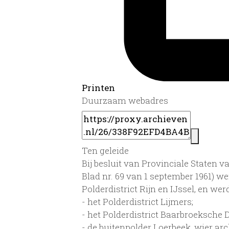
Printen
Duurzaam webadres
Ten geleide
Bij besluit van Provinciale Staten v
Blad nr. 69 van 1 september 1961) we
Polderdistrict Rijn en IJssel, en wer
- het Polderdistrict Lijmers;
- het Polderdistrict Baarbroeksche 
- de buitenpolder Loerbeek, wier a