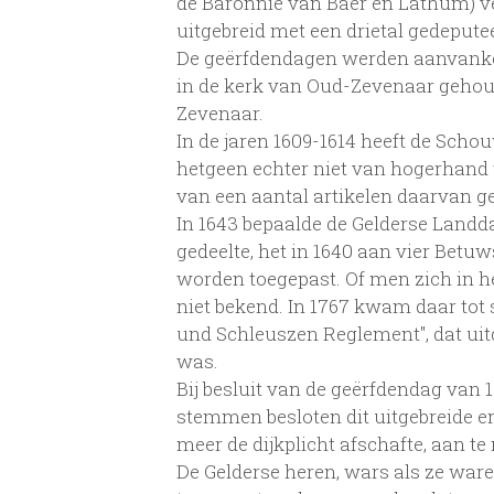
de Baronnie van Baer en Lathum) v
uitgebreid met een drietal gedepute
De geërfdendagen werden aanvankeli
in de kerk van Oud-Zevenaar gehoud
Zevenaar.
In de jaren 1609-1614 heeft de Scho
hetgeen echter niet van hogerhand
van een aantal artikelen daarvan g
In 1643 bepaalde de Gelderse Landda
gedeelte, het in 1640 aan vier Bet
worden toegepast. Of men zich in he
niet bekend. In 1767 kwam daar tot
und Schleuszen Reglement", dat uit
was.
Bij besluit van de geërfdendag van 
stemmen besloten dit uitgebreide en
meer de dijkplicht afschafte, aan t
De Gelderse heren, wars als ze war