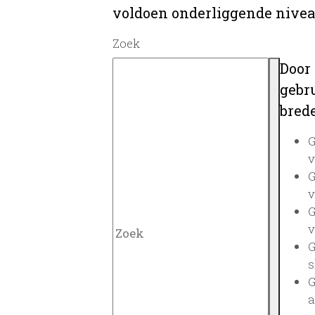
voldoen onderliggende nivea
Zoek
Door
gebru
brede
G
v
G
v
G
v
G
s
G
a