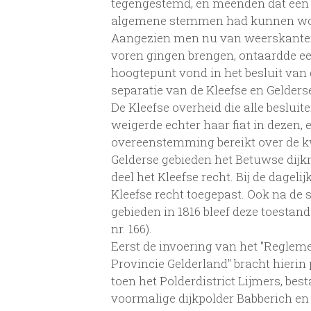
tegengestemd, en meenden dat een de
algemene stemmen had kunnen w
Aangezien men nu van weerskanten 
voren gingen brengen, ontaardde een
hoogtepunt vond in het besluit van 
separatie van de Kleefse en Gelders
De Kleefse overheid die alle beslu
weigerde echter haar fiat in dezen, 
overeenstemming bereikt over de kwe
Gelderse gebieden het Betuwse dijkr
deel het Kleefse recht. Bij de dagel
Kleefse recht toegepast. Ook na de 
gebieden in 1816 bleef deze toestand 
nr. 166).
Eerst de invoering van het "Reglemen
Provincie Gelderland" bracht hierin 
toen het Polderdistrict Lijmers, bes
voormalige dijkpolder Babberich en H