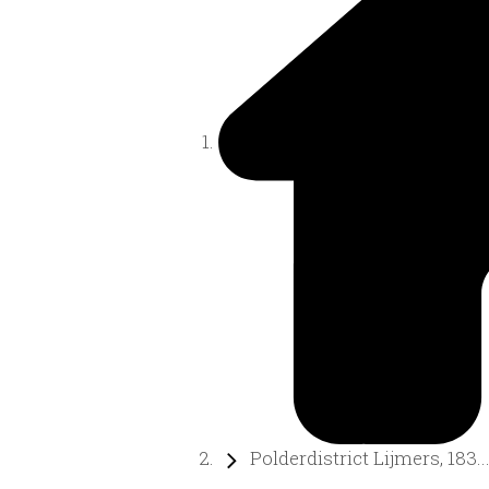
Polderdistrict Lijmers, 183..