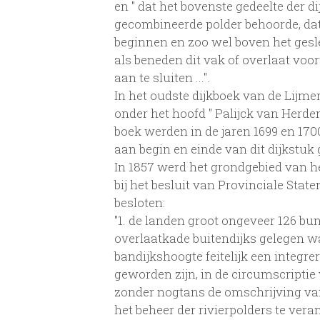
en " dat het bovenste gedeelte der d
gecombineerde polder behoorde, dat
beginnen en zoo wel boven het gesle
als beneden dit vak of overlaat voo
aan te sluiten ...".
In het oudste dijkboek van de Lijmers
onder het hoofd " Palijck van Herde
boek werden in de jaren 1699 en 170
aan begin en einde van dit dijkstuk 
In 1857 werd het grondgebied van he
bij het besluit van Provinciale Staten
besloten:
"1. de landen groot ongeveer 126 bu
overlaatkade buitendijks gelegen wa
bandijkshoogte feitelijk een integre
geworden zijn, in de circumscriptie 
zonder nogtans de omschrijving van 
het beheer der rivierpolders te vera