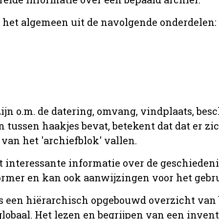
r het algemeen uit de navolgende onderdelen:
jn o.m. de datering, omvang, vindplaats, bes
en tussen haakjes bevat, betekent dat dat er z
van het 'archiefblok' vallen.
t interessante informatie over de geschiedeni
rmer en kan ook aanwijzingen voor het gebru
t is een hiërarchisch opgebouwd overzicht va
globaal. Het lezen en begrijpen van een inven