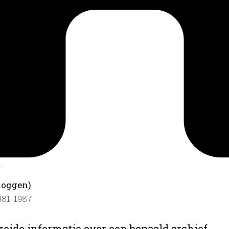
.
loggen)
981-1987
reide informatie over een bepaald archief.