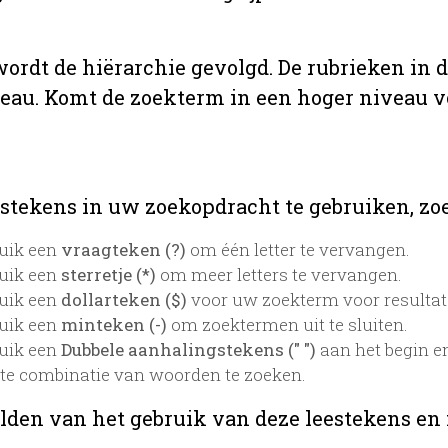
 wordt de hiërarchie gevolgd. De rubrieken in 
veau. Komt de zoekterm in een hoger niveau 
stekens in uw zoekopdracht te gebruiken, zoek
uik een
vraagteken (?)
om één letter te vervangen.
uik een
sterretje (*)
om meer letters te vervangen.
uik een
dollarteken ($)
voor uw zoekterm voor resultaten
uik een
minteken (-)
om zoektermen uit te sluiten.
uik een
Dubbele aanhalingstekens (" ")
aan het begin e
te combinatie van woorden te zoeken.
lden van het gebruik van deze leestekens en