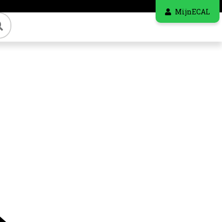
MijnECAL
Zoeken