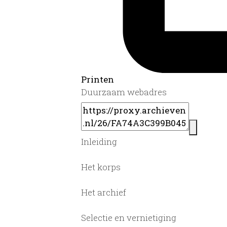
Printen
Duurzaam webadres
Inleiding
Het korps
Het archief
Selectie en vernietiging