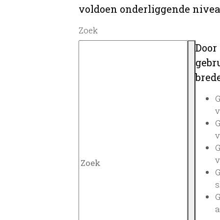
voldoen onderliggende nivea
Zoek
Door
gebru
brede
G
v
G
v
G
v
G
s
G
a