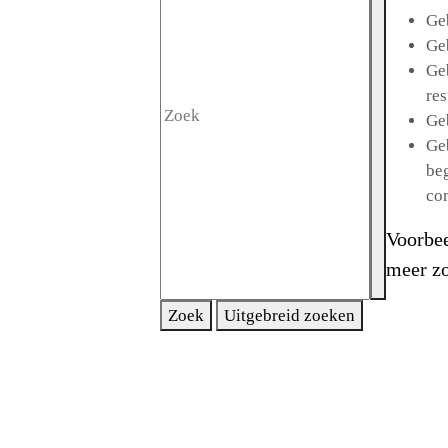
Ge
Ge
Ge
res
Ge
Ge
be
co
Voorbee
meer zo
Zoek
Uitgebreid zoeken