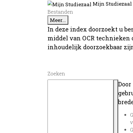
Mijn Studiezaal
Bestanden
Meer...
In deze index doorzoekt u be
middel van OCR technieken o
inhoudelijk doorzoekbaar zij
Zoeken
Door
gebru
brede
G
v
G