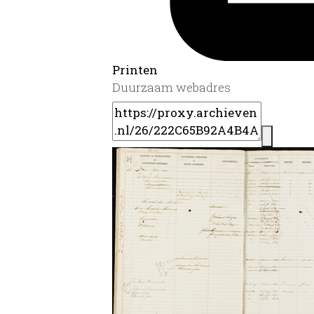
Printen
Duurzaam webadres