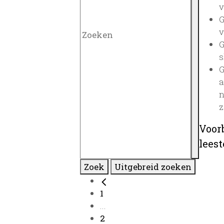
v
G
v
G
s
G
a
n
z
Voor
lees
Zoek
Uitgebreid zoeken
1
...
2