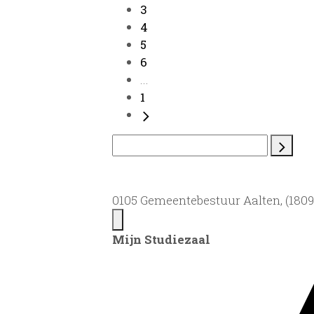
3
4
5
6
...
1
0105 Gemeentebestuur Aalten, (1809)
Mijn Studiezaal