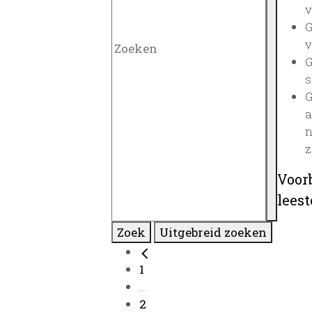
v
G
v
G
s
G
a
n
z
Voor
lees
Zoek
Uitgebreid zoeken
1
...
2