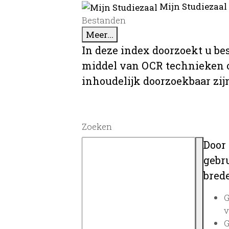
Mijn Studiezaal
Bestanden
Meer...
In deze index doorzoekt u be
middel van OCR technieken o
inhoudelijk doorzoekbaar zij
Zoeken
Door
gebru
brede
G
v
G