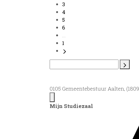
3
4
5
6
...
1
0105 Gemeentebestuur Aalten, (1809)
Mijn Studiezaal