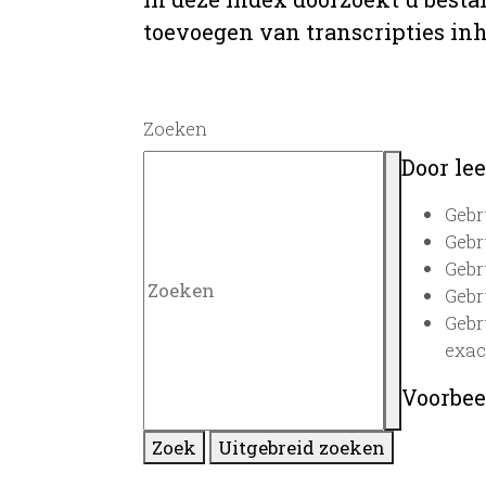
toevoegen van transcripties inh
Zoeken
Door lee
Gebr
Gebr
Gebr
Gebr
Gebr
exac
Voorbee
Zoek
Uitgebreid zoeken