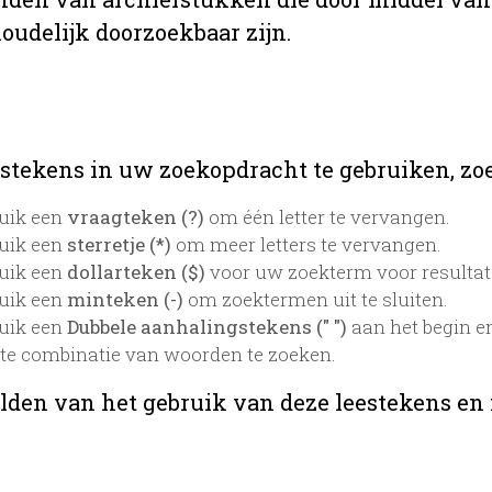
oudelijk doorzoekbaar zijn.
stekens in uw zoekopdracht te gebruiken, zoek
uik een
vraagteken (?)
om één letter te vervangen.
uik een
sterretje (*)
om meer letters te vervangen.
uik een
dollarteken ($)
voor uw zoekterm voor resultaten
uik een
minteken (-)
om zoektermen uit te sluiten.
uik een
Dubbele aanhalingstekens (" ")
aan het begin e
te combinatie van woorden te zoeken.
lden van het gebruik van deze leestekens en