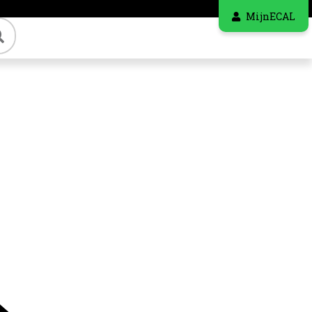
MijnECAL
Zoeken