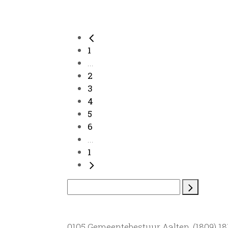
1
...
2
3
4
5
6
...
1
0105 Gemeentebestuur Aalten, (1809) 181