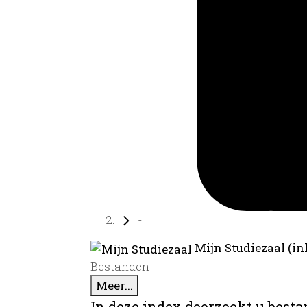
-
Mijn Studiezaal (in
Bestanden
Meer...
In deze index doorzoekt u best