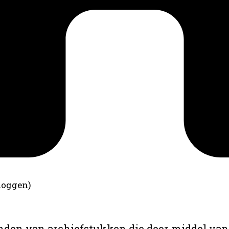
loggen)
anden van archiefstukken die door middel van