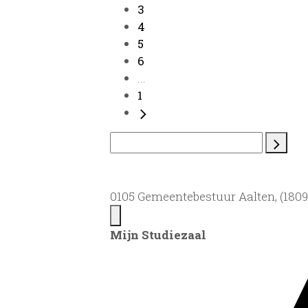
3
4
5
6
...
1
0105 Gemeentebestuur Aalten, (1809)
Mijn Studiezaal