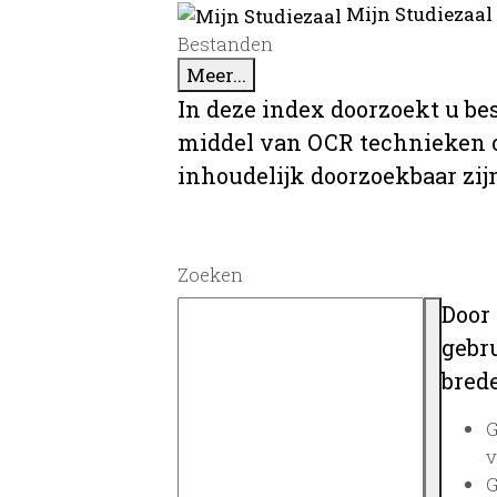
Mijn Studiezaal
Bestanden
Meer...
In deze index doorzoekt u be
middel van OCR technieken o
inhoudelijk doorzoekbaar zij
Zoeken
Door
gebru
brede
G
v
G