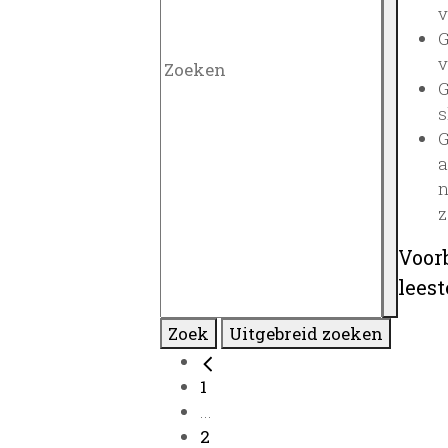
v
G
v
G
s
G
a
n
z
Voor
lees
Zoek
Uitgebreid zoeken
1
...
2