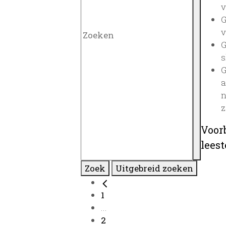
v
G
v
G
s
G
a
n
z
Voor
lees
Zoek
Uitgebreid zoeken
1
...
2