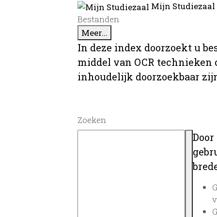
Mijn Studiezaal
Bestanden
Meer...
In deze index doorzoekt u be
middel van OCR technieken o
inhoudelijk doorzoekbaar zij
Zoeken
Door
gebru
brede
G
v
G