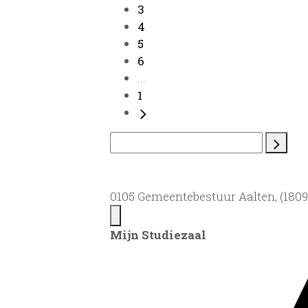
3
4
5
6
...
1
0105 Gemeentebestuur Aalten, (1809)
Mijn Studiezaal