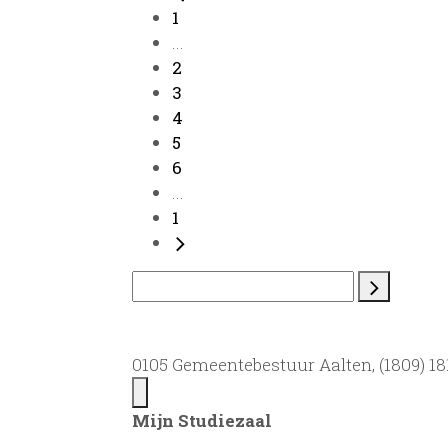
1
...
2
3
4
5
6
...
1
0105 Gemeentebestuur Aalten, (1809) 181
Mijn Studiezaal