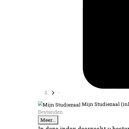
-
Mijn Studiezaal (in
Bestanden
Meer...
In deze index doorzoekt u best