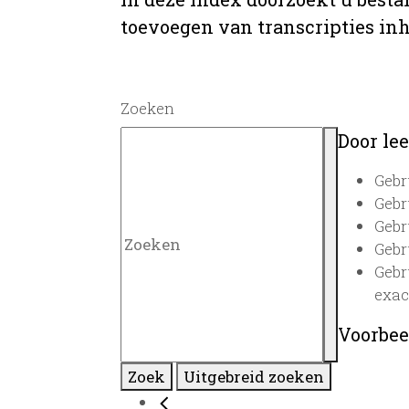
toevoegen van transcripties inh
Zoeken
Door lee
Gebr
Gebr
Gebr
Gebr
Gebr
exac
Voorbee
Zoek
Uitgebreid zoeken