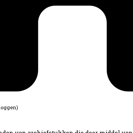
loggen)
anden van archiefstukken die door middel van