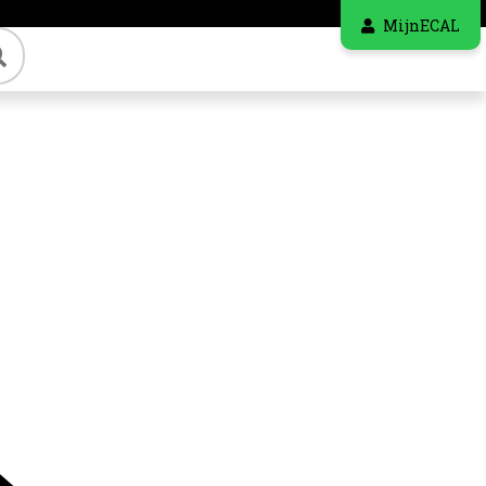
MijnECAL
Zoeken