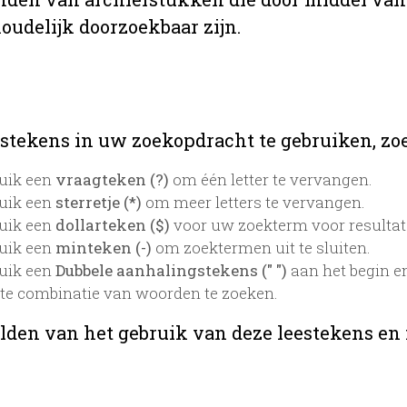
oudelijk doorzoekbaar zijn.
stekens in uw zoekopdracht te gebruiken, zoek
uik een
vraagteken (?)
om één letter te vervangen.
uik een
sterretje (*)
om meer letters te vervangen.
uik een
dollarteken ($)
voor uw zoekterm voor resultaten
uik een
minteken (-)
om zoektermen uit te sluiten.
uik een
Dubbele aanhalingstekens (" ")
aan het begin e
te combinatie van woorden te zoeken.
lden van het gebruik van deze leestekens en