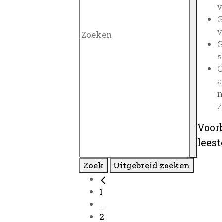
v
G
v
G
s
G
a
n
z
Voor
lees
Zoek
Uitgebreid zoeken
1
...
2