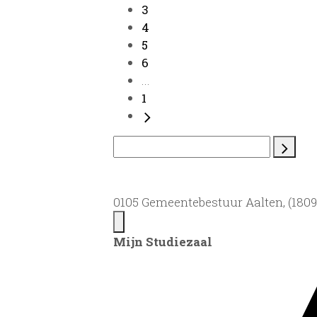
3
4
5
6
...
1
0105 Gemeentebestuur Aalten, (1809)
Mijn Studiezaal