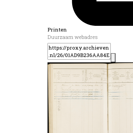
Printen
Duurzaam webadres