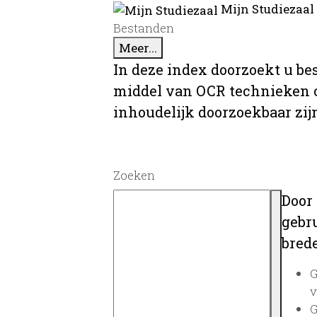
Mijn Studiezaal
Bestanden
Meer...
In deze index doorzoekt u be
middel van OCR technieken o
inhoudelijk doorzoekbaar zij
Zoeken
Door
gebru
brede
G
v
G