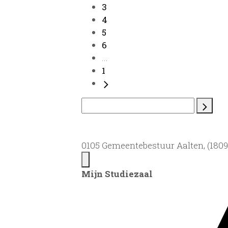
3
4
5
6
...
1
0105 Gemeentebestuur Aalten, (1809)
Mijn Studiezaal