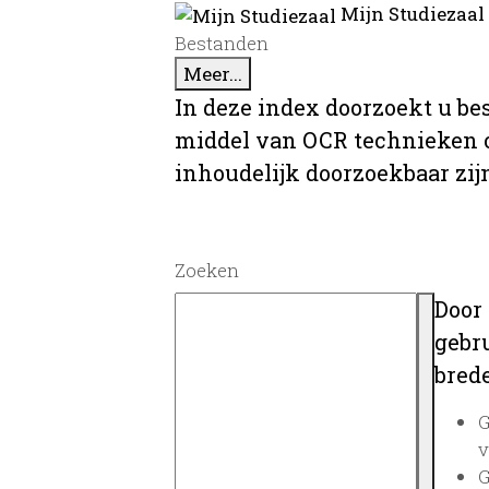
Mijn Studiezaal
Bestanden
Meer...
In deze index doorzoekt u be
middel van OCR technieken o
inhoudelijk doorzoekbaar zij
Zoeken
Door
gebru
brede
G
v
G