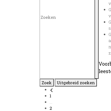
v
G
v
G
s
G
a
n
z
Voor
lees
Zoek
Uitgebreid zoeken
1
...
2