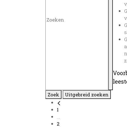
v
G
v
G
s
G
a
n
z
Voor
lees
Zoek
Uitgebreid zoeken
1
...
2