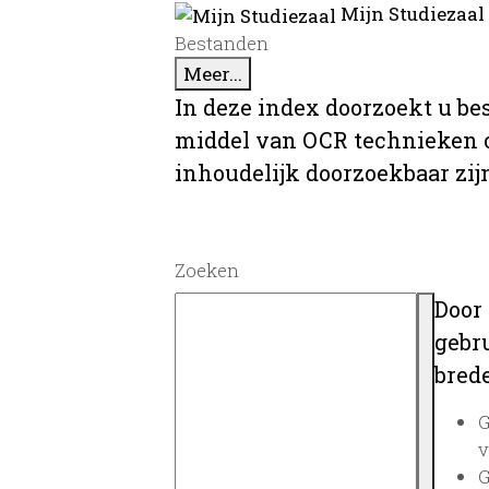
Mijn Studiezaal
Bestanden
Meer...
In deze index doorzoekt u be
middel van OCR technieken o
inhoudelijk doorzoekbaar zij
Zoeken
Door
gebru
brede
G
v
G