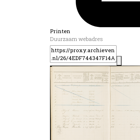
Printen
Duurzaam webadres