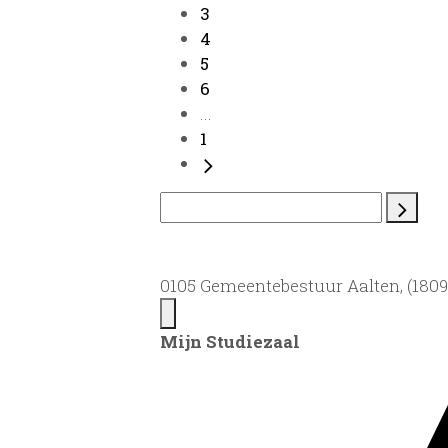
3
4
5
6
...
1
0105 Gemeentebestuur Aalten, (1809)
Mijn Studiezaal