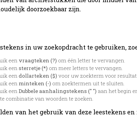
oudelijk doorzoekbaar zijn.
stekens in uw zoekopdracht te gebruiken, zoek
uik een
vraagteken (?)
om één letter te vervangen.
uik een
sterretje (*)
om meer letters te vervangen.
uik een
dollarteken ($)
voor uw zoekterm voor resultaten
uik een
minteken (-)
om zoektermen uit te sluiten.
uik een
Dubbele aanhalingstekens (" ")
aan het begin e
te combinatie van woorden te zoeken.
lden van het gebruik van deze leestekens en