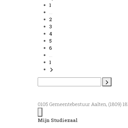
1
...
2
3
4
5
6
...
1
0105 Gemeentebestuur Aalten, (1809) 181
Mijn Studiezaal