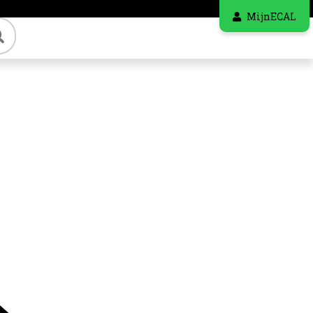
MijnECAL
Zoeken