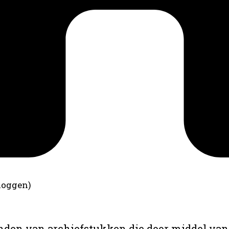
loggen)
anden van archiefstukken die door middel van