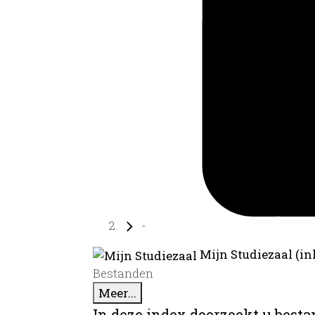
-
Mijn Studiezaal (in
Bestanden
Meer...
In deze index doorzoekt u best