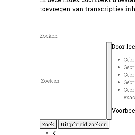
toevoegen van transcripties inh
Zoeken
Door lee
Gebr
Gebr
Gebr
Gebr
Gebr
exac
Voorbee
Zoek
Uitgebreid zoeken